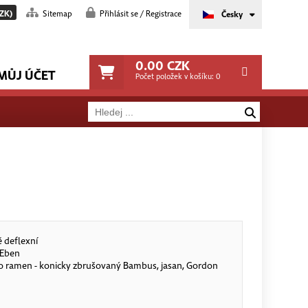
ZK)
Sitemap
Přihlásit se / Registrace
Česky
0.00
CZK
MŮJ ÚČET
Počet položek v košíku:
0
 deflexní
 Eben
ro ramen - konicky zbrušovaný Bambus, jasan, Gordon