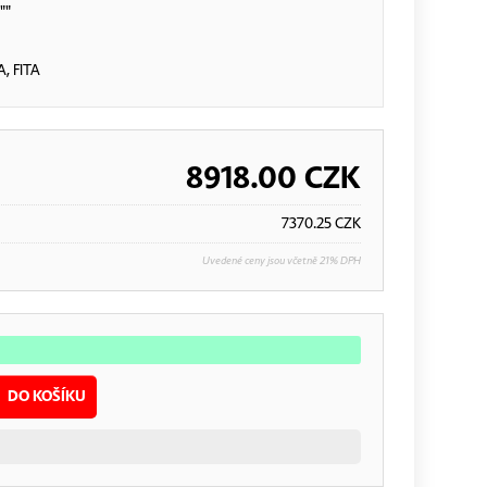
""
, FITA
8918.00
CZK
7370.25
CZK
Uvedené ceny jsou včetně 21% DPH
DO KOŠÍKU