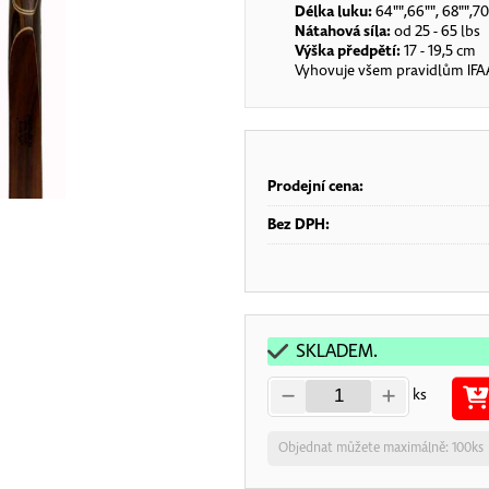
Délka luku:
64"",66"", 68"",70
Nátahová síla:
od 25 - 65 lbs
Výška předpětí:
17 - 19,5 cm
Vyhovuje všem pravidlům IFAA
Prodejní cena:
Bez DPH:
SKLADEM.
ks
Objednat můžete maximálně: 100ks