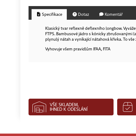
Specifikace
Dotaz
Komentář
Klasický tvar reflexně deflexního longbow. Vyváže
FTPS. Bambusové jádro s kónicky zbrušovanými lam
plynulý nátah a vynikající nátahová křivka. To vš
Vyhovuje všem pravidlům IFAA, FITA
VŠE SKLADEM,
IHNED K ODESLÁNÍ