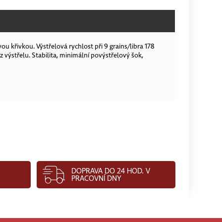
 křivkou. Výstřelová rychlost při 9 grains/libra 178
výstřelu. Stabilita, minimální povýstřelový šok,
DOPRAVA DO 24 HOD. V
PRACOVNÍ DNY