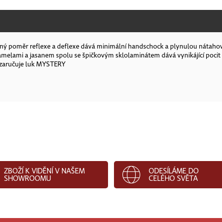
ný poměr reflexe a deflexe dává minimální handschock a plynulou nátahovou
elami a jasanem spolu se špičkovým sklolaminátem dává vynikájící pocit z 
e zaručuje luk MYSTERY
ZBOŽÍ K VIDĚNÍ V NAŠEM
ODESÍLÁME DO
SHOWROOMU
CELÉHO SVĚTA