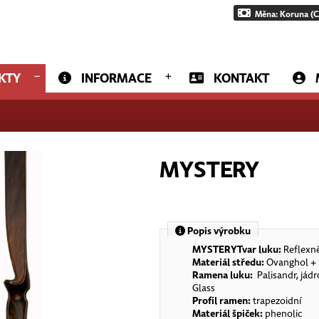
Měna: Koruna (C
KTY
INFORMACE
KONTAKT
MYSTERY
Popis výrobku
MYSTERY
Tvar luku:
Reflexně
Materiál středu:
Ovanghol +
Ramena luku:
Palisandr, jád
Glass
Profil ramen:
trapezoidní
Materiál špiček:
phenolic