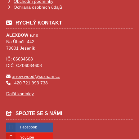
Obchodní podmínky
Ochrana osobních údajů
RYCHLÝ KONTAKT
ALEXBOW s.r.o
Na Úbočí 442
79001 Jeseník
IČ: 06034608
DIČ: CZ06034608
arrow.wood@seznam.cz
+420 721 993 738
Další kontakty
SPOJTE SE S NÁMI
Facebook
Youtube