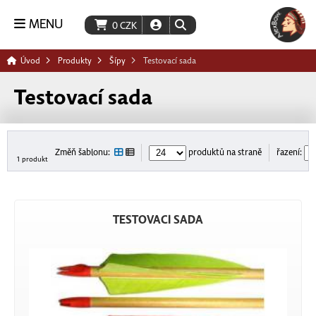
MENU
0
CZK
Úvod
Produkty
Šípy
Testovací sada
Testovací sada
Změň šablonu:
produktů na straně
řazení:
1 produkt
TESTOVACÍ SADA