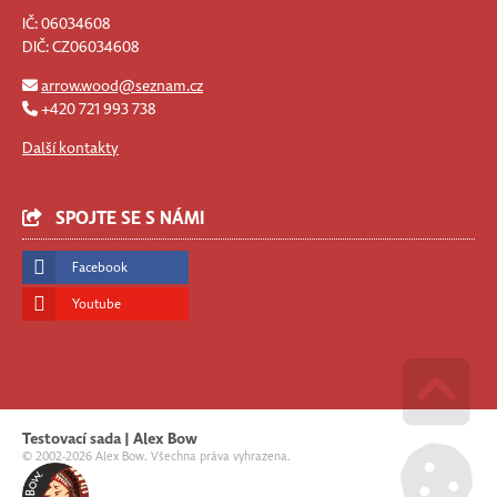
IČ: 06034608
DIČ: CZ06034608
arrow.wood@seznam.cz
+420 721 993 738
Další kontakty
SPOJTE SE S NÁMI
Facebook
Youtube
Go u
Testovací sada | Alex Bow
© 2002-2026 Alex Bow. Všechna práva vyhrazena.