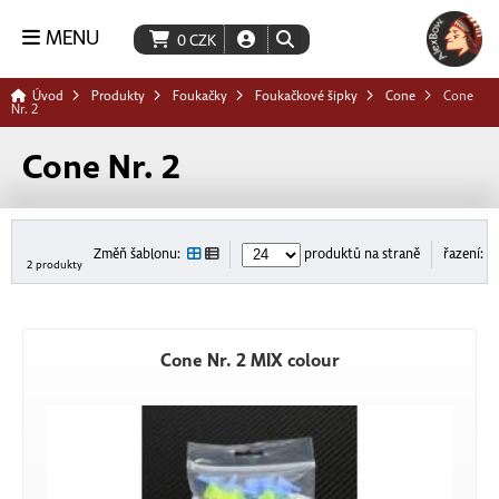
MENU
0
CZK
Úvod
Produkty
Foukačky
Foukačkové šipky
Cone
Cone
Nr. 2
Cone Nr. 2
Změň šablonu:
produktů na straně
řazení:
2 produkty
Cone Nr. 2 MIX colour