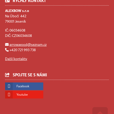
RYCHLÝ KONTAKT
ALEXBOW s.r.o
Na Úbočí 442
79001 Jeseník
IČ: 06034608
DIČ: CZ06034608
arrow.wood@seznam.cz
+420 721 993 738
Další kontakty
SPOJTE SE S NÁMI
Facebook
Youtube