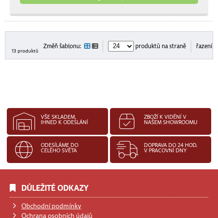
Změň šablonu:
produktů na straně
řazení:
13 produktů
VŠE SKLADEM,
ZBOŽÍ K VIDĚNÍ V
IHNED K ODESLÁNÍ
NAŠEM SHOWROOMU
ODESÍLÁME DO
DOPRAVA DO 24 HOD.
CELÉHO SVĚTA
V PRACOVNÍ DNY
DŮLEŽITÉ ODKAZY
Obchodní podmínky
Ochrana osobních údajů