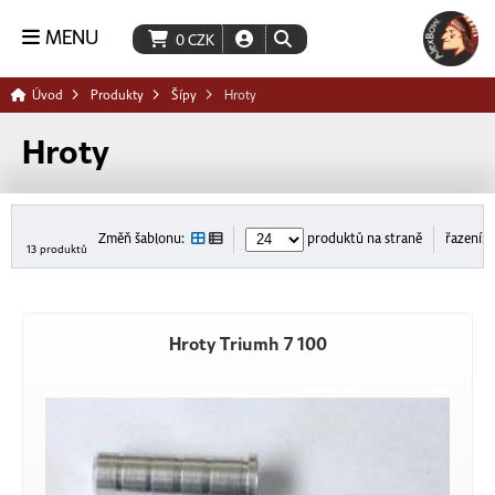
MENU
0
CZK
Úvod
Produkty
Šípy
Hroty
Hroty
Změň šablonu:
produktů na straně
řazení:
13 produktů
Hroty Triumh 7 100