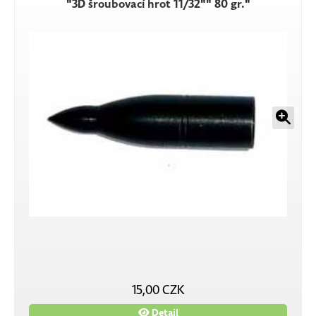
"3D šroubovací hrot 11/32"" 80 gr."
15,00 CZK
Detail