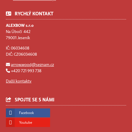
RYCHLÝ KONTAKT
ALEXBOW s.r.o
Na Úbočí 442
79001 Jeseník
IČ: 06034608
DIČ: CZ06034608
arrow.wood@seznam.cz
+420 721 993 738
Další kontakty
SPOJTE SE S NÁMI
Facebook
Youtube