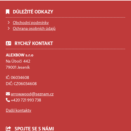
DŮLEŽITÉ ODKAZY
Obchodní podmínky
Ochrana osobních údajů
RYCHLÝ KONTAKT
ALEXBOW s.r.o
Na Úbočí 442
79001 Jeseník
IČ: 06034608
DIČ: CZ06034608
arrow.wood@seznam.cz
+420 721 993 738
Další kontakty
SPOJTE SE S NÁMI