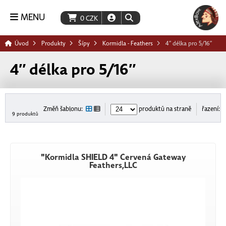
MENU
0
CZK
Úvod
Produkty
Šípy
Kormidla - Feathers
4″ délka pro 5/16″
4″ délka pro 5/16″
Změň šablonu:
produktů na straně
řazení:
9 produktů
"Kormidla SHIELD 4" Červená Gateway
Feathers,LLC