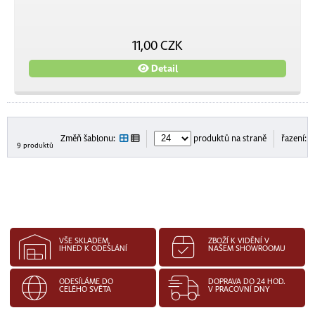
11,00 CZK
Detail
Změň šablonu:
produktů na straně
řazení:
9 produktů
VŠE SKLADEM,
ZBOŽÍ K VIDĚNÍ V
IHNED K ODESLÁNÍ
NAŠEM SHOWROOMU
ODESÍLÁME DO
DOPRAVA DO 24 HOD.
CELÉHO SVĚTA
V PRACOVNÍ DNY