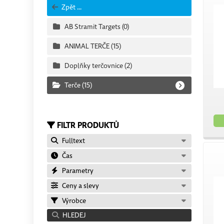
Zpět ...
AB Stramit Targets
(0)
ANIMAL TERČE
(15)
Doplňky terčovnice
(2)
Terče
(15)
FILTR PRODUKTŮ
Fulltext
Čas
Parametry
Ceny a slevy
Výrobce
HLEDEJ