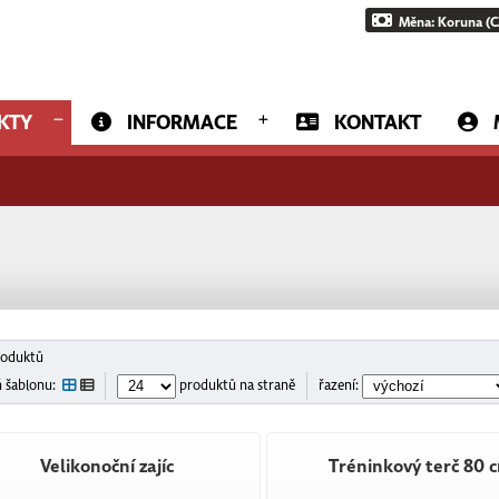
Měna: Koruna (C
KTY
INFORMACE
KONTAKT
roduktů
 šablonu:
produktů na straně
řazení:
Velikonoční zajíc
Tréninkový terč 80 