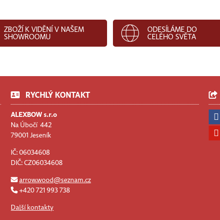
ZBOŽÍ K VIDĚNÍ V NAŠEM
ODESÍLÁME DO
SHOWROOMU
CELÉHO SVĚTA
RYCHLÝ KONTAKT
ALEXBOW s.r.o
Na Úbočí 442
79001 Jeseník
IČ: 06034608
DIČ: CZ06034608
arrow.wood@seznam.cz
+420 721 993 738
Další kontakty