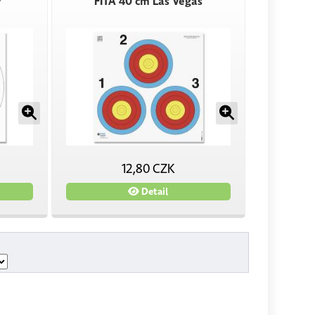
ý
FITA 40 cm Las Vegas
12,80 CZK
Detail