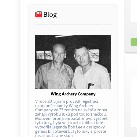
Blog
Wing Archery Company
V roce 2015 jsem provedl registraci
ochranné známky Wing Archery
Company ve 23 zemích na světě a znovu
zahájil výrobu luků pod touto značkou.
Motivem proč jsem začal znovu vyrábět
tyto luky, byla velká úcta k dílu, které
vytvořila legenda Bob Lee a designový
génius Bill Stewart. „Tyto luky si prostě
nezaslouží, aby skon