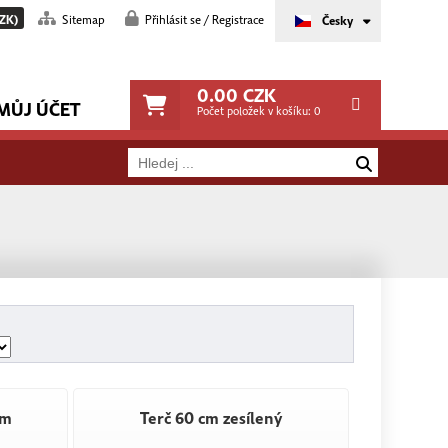
ZK)
Sitemap
Přihlásit se / Registrace
Česky
0.00
CZK
MŮJ ÚČET
Počet položek v košíku:
0
cm
Terč 60 cm zesílený