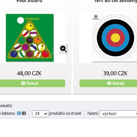
Pool biliard
Terč 80 cm zesílen
48,00 CZK
39,00 CZK
Detail
Detail
roduktů
 šablonu:
produktů na straně
řazení: