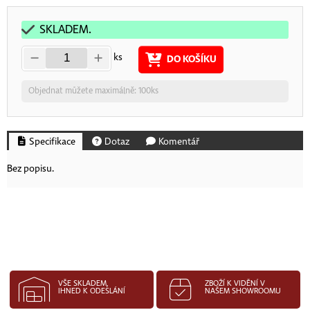
SKLADEM.
ks
DO KOŠÍKU
Objednat můžete maximálně: 100ks
Specifikace
Dotaz
Komentář
Bez popisu.
VŠE SKLADEM,
ZBOŽÍ K VIDĚNÍ V
IHNED K ODESLÁNÍ
NAŠEM SHOWROOMU