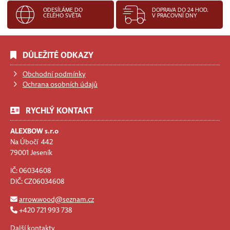
ODESÍLÁME DO
DOPRAVA DO 24 HOD.
CELÉHO SVĚTA
V PRACOVNÍ DNY
DŮLEŽITÉ ODKAZY
Obchodní podmínky
Ochrana osobních údajů
RYCHLÝ KONTAKT
ALEXBOW s.r.o
Na Úbočí 442
79001 Jeseník
IČ: 06034608
DIČ: CZ06034608
arrow.wood@seznam.cz
+420 721 993 738
Další kontakty