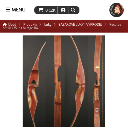
MENU
0
CZK
Úvod
Produkty
Luky
BAZAROVÉ LUKY - VÝPRODEJ
Recurve
58" RH 35 lbs Mirage 114.