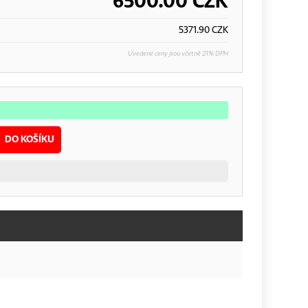
6500.00
CZK
5371.90
CZK
Uvedené ceny jsou včetně 21% DPH
DO KOŠÍKU