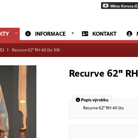
Měna: Koruna (C
KTY
INFORMACE
KONTAKT
EJ
Recurve 62" RH 40 lbs 106
Recurve 62" RH
Popis výrobku
Recurve 62" RH 40 lbs