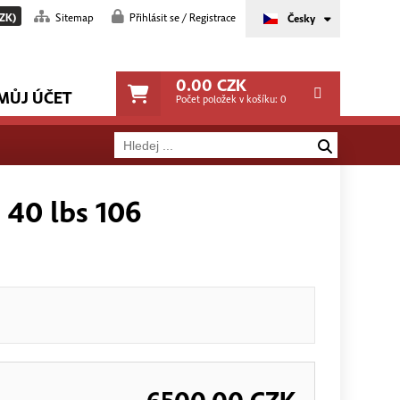
ZK)
Sitemap
Přihlásit se / Registrace
Česky
0.00
CZK
MŮJ ÚČET
Počet položek v košíku:
0
 40 lbs 106