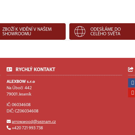
ZBOŽÍ K VIDĚNÍ V NAŠEM
ODESÍLÁME DO
SHOWROOMU
CELÉHO SVĚTA
RYCHLÝ KONTAKT
ALEXBOW s.r.o
Na Úbočí 442
79001 Jeseník
IČ: 06034608
DIČ: CZ06034608
arrow.wood@seznam.cz
+420 721 993 738