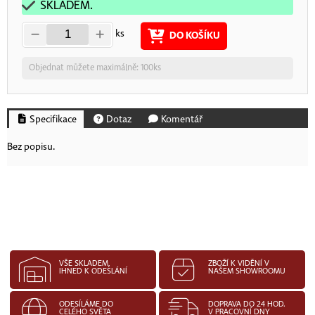
SKLADEM.
ks
DO KOŠÍKU
Objednat můžete maximálně: 100ks
Specifikace
Dotaz
Komentář
Bez popisu.
VŠE SKLADEM,
ZBOŽÍ K VIDĚNÍ V
IHNED K ODESLÁNÍ
NAŠEM SHOWROOMU
ODESÍLÁME DO
DOPRAVA DO 24 HOD.
CELÉHO SVĚTA
V PRACOVNÍ DNY