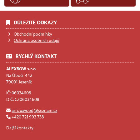
DŮLEŽITÉ ODKAZY
Obchodní podmínky
Ochrana osobních údajů
RYCHLÝ KONTAKT
ALEXBOW s.r.o
Na Úbočí 442
79001 Jeseník
IČ: 06034608
DIČ: CZ06034608
arrow.wood@seznam.cz
+420 721 993 738
Další kontakty