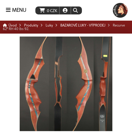
MENU
0
CZK
Úvod
Produkty
Luky
BAZAROVÉ LUKY - VÝPRODEJ
Recurve
62" RH 40 lbs 92.