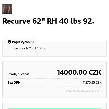
Recurve 62" RH 40 lbs 92.
Popis výrobku
Recurve 62" RH 40 lbs
14000.00
CZK
Prodejní cena:
Bez DPH:
11570.25
CZK
Uvedené ceny jsou včetně 21% DPH