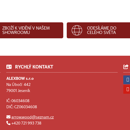
ZBOŽÍ K VIDĚNÍ V NAŠEM
ODESÍLÁME DO
SHOWROOMU
CELÉHO SVĚTA
RYCHLÝ KONTAKT
ALEXBOW s.r.o
Na Úbočí 442
79001 Jeseník
IČ: 06034608
DIČ: CZ06034608
arrow.wood@seznam.cz
+420 721 993 738