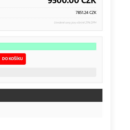
9500.00
CZK
7851.24
CZK
Uvedené ceny jsou včetně 21% DPH
DO KOŠÍKU