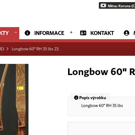
Měna: Koruna (C
KTY
INFORMACE
KONTAKT
EJ
Longbow 60" RH 35 lbs 23.
Longbow 60" RH
Popis výrobku
Longbow 60" RH 35 lbs