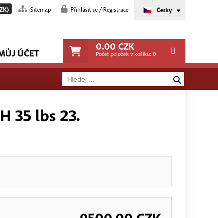
ZK)
Sitemap
Přihlásit se / Registrace
Česky
0.00
CZK
MŮJ ÚČET
Počet položek v košíku:
0
 35 lbs 23.