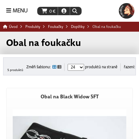
MENU
0
€
Úvod
Produkty
Foukačky
Doplňky
Obal na foukačku
Obal na foukačku
Změň šablonu:
produktů na straně
řazení:
5 produktů
Obal na Black Widow 5FT