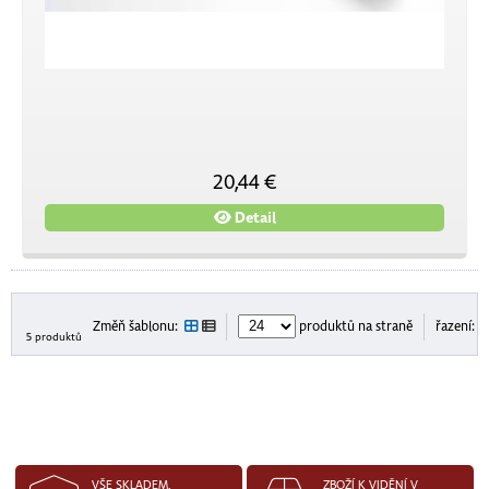
20,44 €
Detail
Změň šablonu:
produktů na straně
řazení:
5 produktů
VŠE SKLADEM,
ZBOŽÍ K VIDĚNÍ V