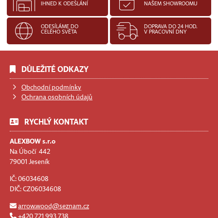
IHNED K ODESLÁNÍ
NAŠEM SHOWROOMU
ODESÍLÁME DO
DOPRAVA DO 24 HOD.
CELÉHO SVĚTA
V PRACOVNÍ DNY
DŮLEŽITÉ ODKAZY
Obchodní podmínky
Ochrana osobních údajů
RYCHLÝ KONTAKT
ALEXBOW s.r.o
Na Úbočí 442
79001 Jeseník
IČ: 06034608
DIČ: CZ06034608
arrow.wood@seznam.cz
+420 721 993 738