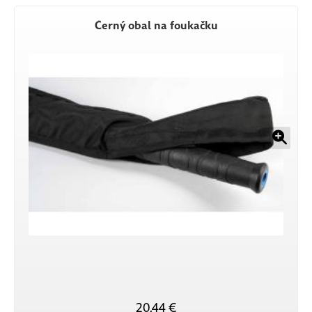
Černý obal na foukačku
20,44 €