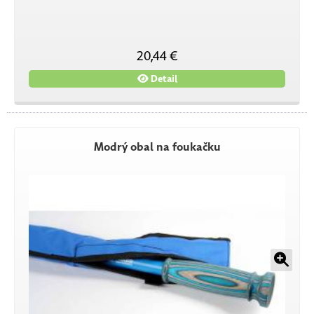
20,44 €
Detail
Modrý obal na foukačku