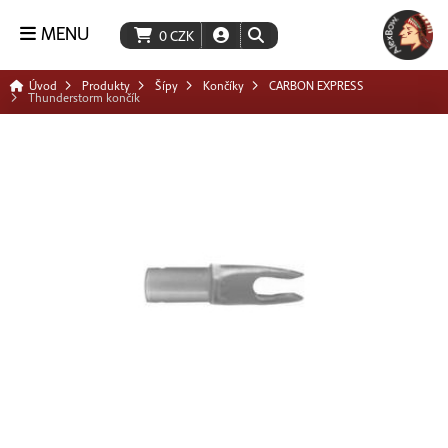
MENU
0
CZK
Úvod
Produkty
Šípy
Končíky
CARBON EXPRESS
Thunderstorm končík