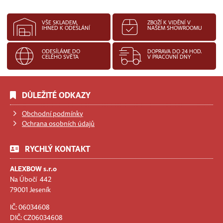
VŠE SKLADEM,
ZBOŽÍ K VIDĚNÍ V
IHNED K ODESLÁNÍ
NAŠEM SHOWROOMU
ODESÍLÁME DO
DOPRAVA DO 24 HOD.
CELÉHO SVĚTA
V PRACOVNÍ DNY
DŮLEŽITÉ ODKAZY
Obchodní podmínky
Ochrana osobních údajů
RYCHLÝ KONTAKT
ALEXBOW s.r.o
Na Úbočí 442
79001 Jeseník
IČ: 06034608
DIČ: CZ06034608