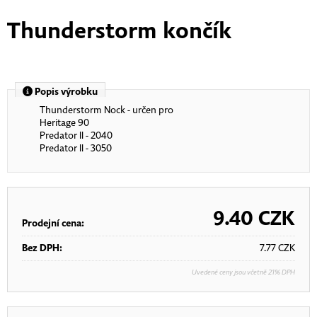
Thunderstorm končík
Popis výrobku
Thunderstorm Nock - určen pro
Heritage 90
Predator II - 2040
Predator II - 3050
9.40
CZK
Prodejní cena:
Bez DPH:
7.77
CZK
Uvedené ceny jsou včetně 21% DPH