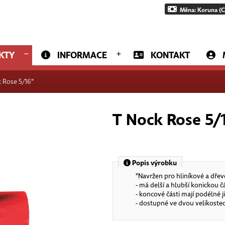
Měna: Koruna (C
KTY
INFORMACE
KONTAKT
 Rose 5/16"
T Nock Rose 5/
Popis výrobku
"Navržen pro hliníkové a dře
- má delší a hlubší konickou 
- koncové části mají podélné j
- dostupné ve dvou velikostech