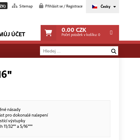
ZK)
Sitemap
Přihlásit se / Registrace
Česky
0.00
CZK
MŮJ ÚČET
Počet položek v košíku:
0
16"
věné násady
část pro dokonalé nalepení
istící výstupky
 11/32"" a 5/16"""