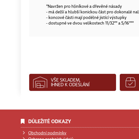
"Navržen pro hliníkové a dřevěné násady
- má delší a hlubší konickou část pro dokonalé na
- koncové části mají podélné jistící výstupky
- dostupné ve dvou velikostech 11/32"" a 5/16"""
VŠE SKLADEM,
IHNED K ODESLÁNÍ
DŮLEŽITÉ ODKAZY
Obchodní podmínky