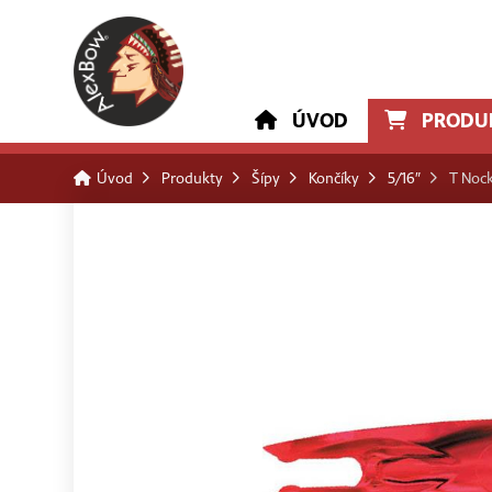
ÚVOD
PRODU
Úvod
Produkty
Šípy
Končíky
5/16″
T Nock