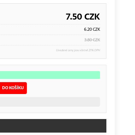
7.50
CZK
6.20
CZK
3.80
CZK
Uvedené ceny jsou včetně 21% DPH
DO KOŠÍKU