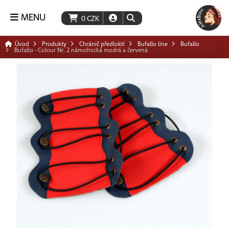
MENU
0
CZK
Úvod
Produkty
Chránič předloktí
Bufallo line
Bufallo
Bufallo - Colour Nr. 2 námořnická modrá a červená