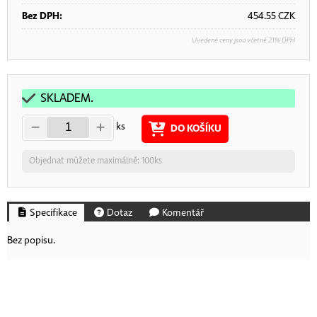
Bez DPH:
454.55
CZK
Uvedené ceny jsou včetně 21% DPH
SKLADEM.
ks
DO KOŠÍKU
Objednat můžete maximálně: 100ks
Specifikace
Dotaz
Komentář
Bez popisu.