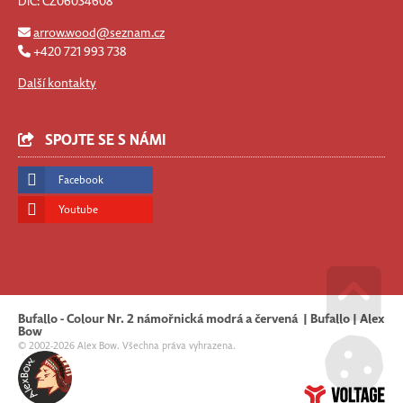
DIČ: CZ06034608
arrow.wood@seznam.cz
+420 721 993 738
Další kontakty
SPOJTE SE S NÁMI
Facebook
Youtube
Bufallo - Colour Nr. 2 námořnická modrá a červená | Bufallo | Alex
Go u
Bow
© 2002-2026 Alex Bow. Všechna práva vyhrazena.