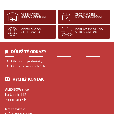
VŠE SKLADEM,
ZBOŽÍ K VIDĚNÍ V
IHNED K ODESLÁNÍ
NAŠEM SHOWROOMU
ODESÍLÁME DO
DOPRAVA DO 24 HOD.
CELÉHO SVĚTA
V PRACOVNÍ DNY
DŮLEŽITÉ ODKAZY
Obchodní podmínky
Ochrana osobních údajů
RYCHLÝ KONTAKT
ALEXBOW s.r.o
Na Úbočí 442
79001 Jeseník
IČ: 06034608