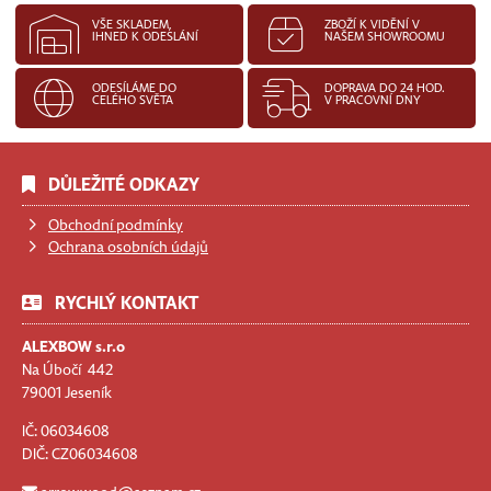
VŠE SKLADEM,
ZBOŽÍ K VIDĚNÍ V
IHNED K ODESLÁNÍ
NAŠEM SHOWROOMU
ODESÍLÁME DO
DOPRAVA DO 24 HOD.
CELÉHO SVĚTA
V PRACOVNÍ DNY
DŮLEŽITÉ ODKAZY
Obchodní podmínky
Ochrana osobních údajů
RYCHLÝ KONTAKT
ALEXBOW s.r.o
Na Úbočí 442
79001 Jeseník
IČ: 06034608
DIČ: CZ06034608