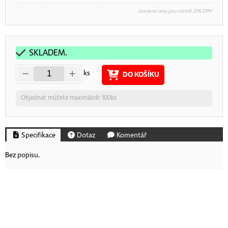
Uvedené ceny jsou včetně 21% DPH
SKLADEM.
ks
DO KOŠÍKU
Objednat můžete maximálně: 100ks
Specifikace
Dotaz
Komentář
Bez popisu.