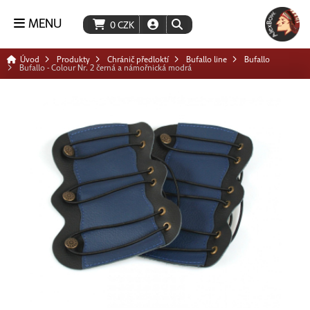
MENU
0
CZK
Úvod
Produkty
Chránič předloktí
Bufallo line
Bufallo
Bufallo - Colour Nr. 2 černá a námořnická modrá