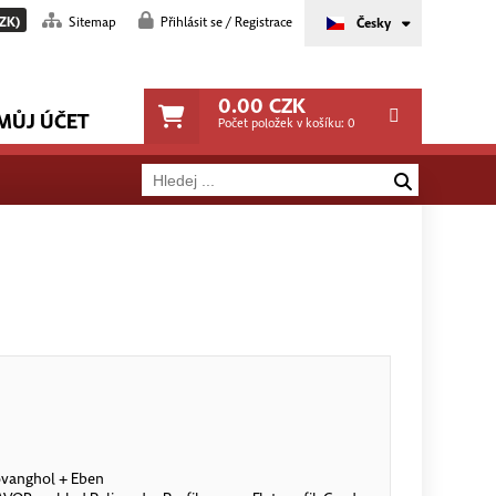
ZK)
Sitemap
Přihlásit se / Registrace
Česky
0.00
CZK
MŮJ ÚČET
Počet položek v košíku:
0
 ovanghol + Eben