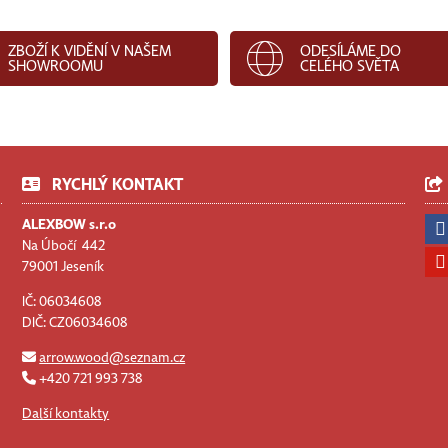
ZBOŽÍ K VIDĚNÍ V NAŠEM
ODESÍLÁME DO
SHOWROOMU
CELÉHO SVĚTA
RYCHLÝ KONTAKT
ALEXBOW s.r.o
Na Úbočí 442
79001 Jeseník
IČ: 06034608
DIČ: CZ06034608
arrow.wood@seznam.cz
+420 721 993 738
Další kontakty