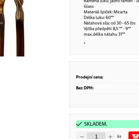
Ramena luku: jádro ramen - JA
Glass
Materiál špiček: Micarta
Délka luku: 60""
Nátahová síla: od 30 - 65 lbs
Výška předpětí: 8,5 "" - 9""
max.délka nátahu 31""
"
Prodejní cena:
Bez DPH:
SKLADEM.
ks