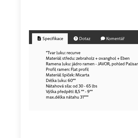
Specifikace
Dotaz
Komentář
"Tvar luku: recurve
Materiál středu: zebraholz + ovanghol + Eben
Ramena luku: jádro ramen - JAVOR, pohled Palisa
Profil ramen: Flat profil
Materiál špiček: Micarta
Délka luku: 60""
Nátahová síla: od 30 - 65 lbs
Výška předpětí: 8,5 "" - 9""
max.délka nátahu 31"""