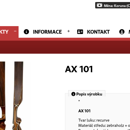
Měna: Koruna (C
KTY
INFORMACE
KONTAKT
AX 101
Popis výrobku
"
AX 101
Tvar luku: recurve
Materiál středu: zebraholz +