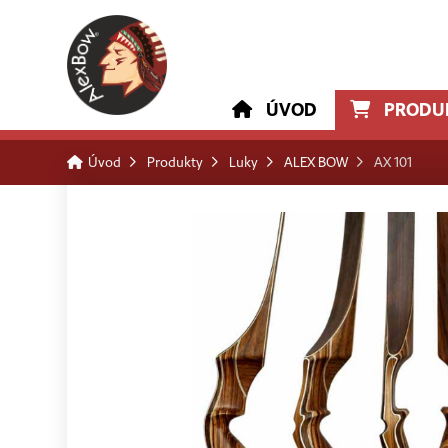
ÚVOD
PRODU
Úvod
Produkty
Luky
ALEX BOW
AX 101