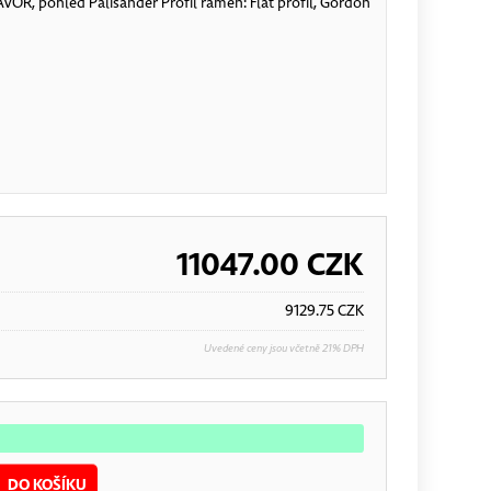
VOR, pohled Palisander Profil ramen: Flat profil, Gordon
11047.00
CZK
9129.75
CZK
Uvedené ceny jsou včetně 21% DPH
DO KOŠÍKU