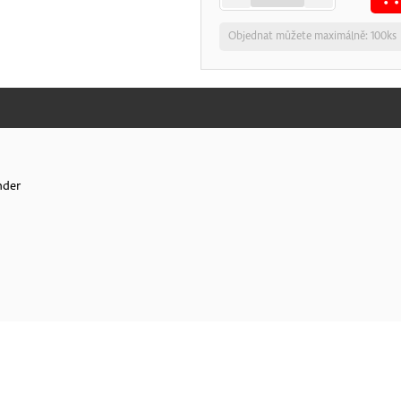
Objednat můžete maximálně: 100ks
nder