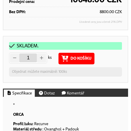
Prodejní cena:
Bez DPH:
8800.00
CZK
Uvedené ceny jsou včetně 21% DPH
SKLADEM.
ks
DO KOŠÍKU
Objednat můžete maximálně: 100ks
Specifikace
Dotaz
Komentář
"
ORCA
Profil luku
: Recurve
Materiál středu
: Ovanghol + Padouk