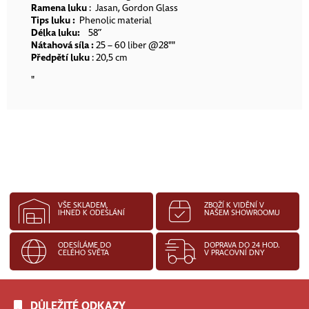
Ramena luku
: Jasan, Gordon Glass
Tips luku :
Phenolic material
Délka luku:
58”
Nátahová síla :
25 – 60 liber @28""
Předpětí luku
: 20,5 cm
"
VŠE SKLADEM,
ZBOŽÍ K VIDĚNÍ V
IHNED K ODESLÁNÍ
NAŠEM SHOWROOMU
ODESÍLÁME DO
DOPRAVA DO 24 HOD.
CELÉHO SVĚTA
V PRACOVNÍ DNY
DŮLEŽITÉ ODKAZY