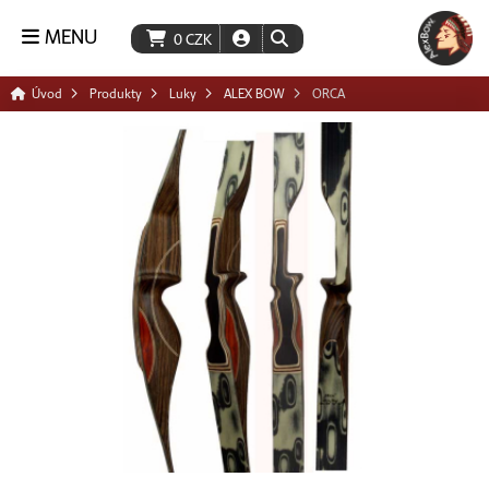
MENU
0
CZK
Úvod
Produkty
Luky
ALEX BOW
ORCA