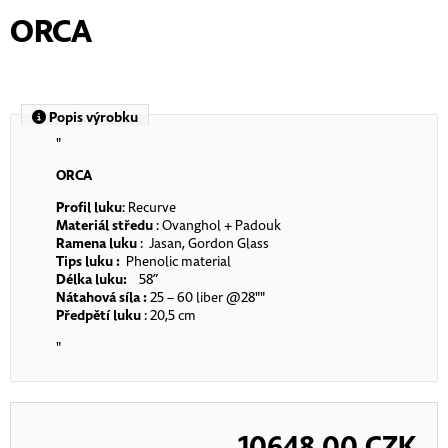
ORCA
Popis výrobku
"
ORCA
Profil luku
: Recurve
Materiál středu
: Ovanghol + Padouk
Ramena luku
: Jasan, Gordon Glass
Tips luku :
Phenolic material
Délka luku:
58”
Nátahová síla :
25 – 60 liber @28""
Předpětí luku
: 20,5 cm
"
10648.00
CZK