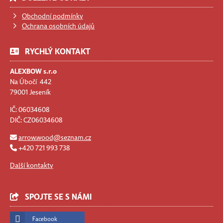
Obchodní podmínky
Ochrana osobních údajů
RYCHLÝ KONTAKT
ALEXBOW s.r.o
Na Úbočí 442
79001 Jeseník
IČ: 06034608
DIČ: CZ06034608
arrow.wood@seznam.cz
+420 721 993 738
Další kontakty
SPOJTE SE S NÁMI
Facebook