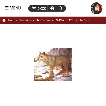
MENU
0
CZK
Úvod
Produkty
Terčovnice
ANIMAL TERČE
Terč vlk