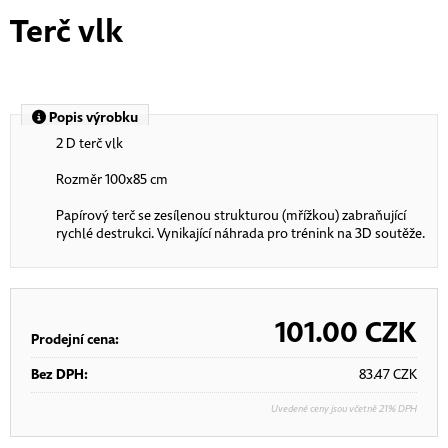
Terč vlk
Popis výrobku
2 D terč vlk
Rozměr 100x85 cm
Papírový terč se zesílenou strukturou (mřížkou) zabraňující
rychlé destrukci. Vynikající náhrada pro trénink na 3D soutěže.
101.00
CZK
Prodejní cena:
Bez DPH:
83.47
CZK
Uvedené ceny jsou včetně 21% DPH