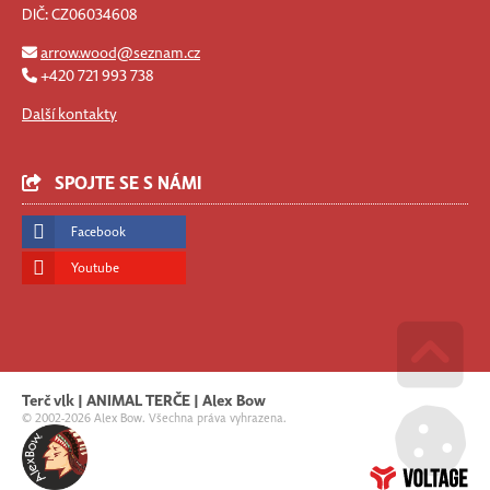
DIČ: CZ06034608
arrow.wood@seznam.cz
+420 721 993 738
Další kontakty
SPOJTE SE S NÁMI
Facebook
Youtube
Go u
Terč vlk | ANIMAL TERČE | Alex Bow
© 2002-2026 Alex Bow. Všechna práva vyhrazena.