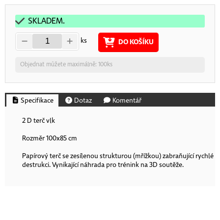
SKLADEM.
ks
DO KOŠÍKU
Objednat můžete maximálně: 100ks
Specifikace
Dotaz
Komentář
2 D terč vlk
Rozměr 100x85 cm
Papírový terč se zesílenou strukturou (mřížkou) zabraňující rychlé
destrukci. Vynikající náhrada pro trénink na 3D soutěže.