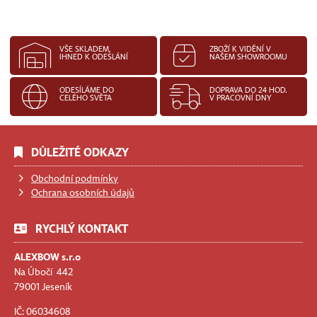
VŠE SKLADEM,
ZBOŽÍ K VIDĚNÍ V
IHNED K ODESLÁNÍ
NAŠEM SHOWROOMU
ODESÍLÁME DO
DOPRAVA DO 24 HOD.
CELÉHO SVĚTA
V PRACOVNÍ DNY
DŮLEŽITÉ ODKAZY
Obchodní podmínky
Ochrana osobních údajů
RYCHLÝ KONTAKT
ALEXBOW s.r.o
Na Úbočí 442
79001 Jeseník
IČ: 06034608