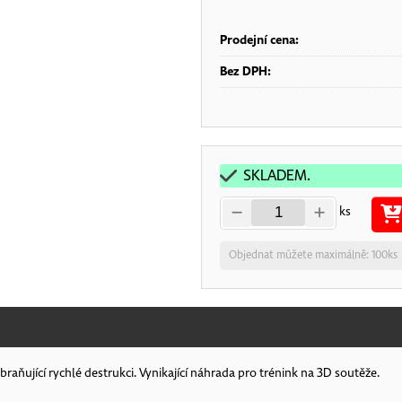
Prodejní cena:
Bez DPH:
SKLADEM.
ks
Objednat můžete maximálně: 100ks
braňující rychlé destrukci. Vynikající náhrada pro trénink na 3D soutěže.