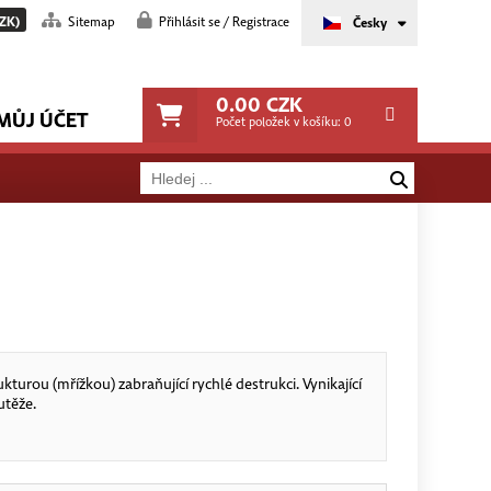
ZK)
Sitemap
Přihlásit se / Registrace
Česky
0.00
CZK
MŮJ ÚČET
Počet položek v košíku:
0
ukturou (mřížkou) zabraňující rychlé destrukci. Vynikající
utěže.