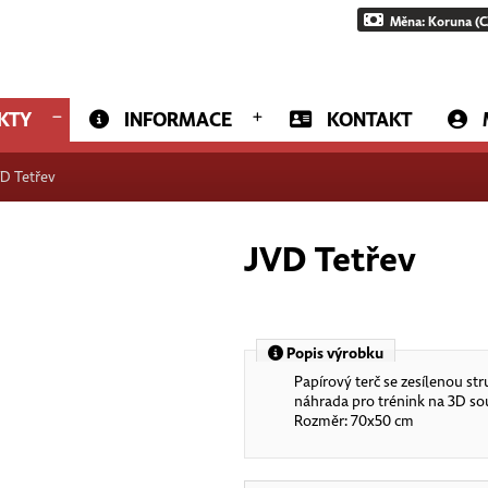
Měna: Koruna (C
KTY
INFORMACE
KONTAKT
VD Tetřev
JVD Tetřev
Popis výrobku
Papírový terč se zesílenou str
náhrada pro trénink na 3D so
Rozměr: 70x50 cm