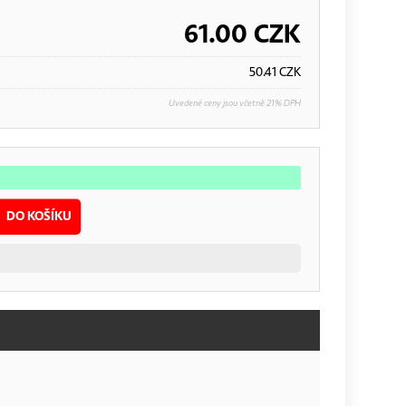
61.00
CZK
50.41
CZK
Uvedené ceny jsou včetně 21% DPH
DO KOŠÍKU