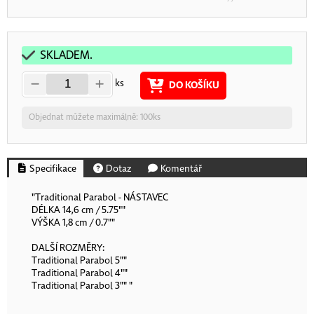
SKLADEM.
ks
DO KOŠÍKU
Objednat můžete maximálně: 100ks
Specifikace
Dotaz
Komentář
"Traditional Parabol - NÁSTAVEC
DÉLKA 14,6 cm / 5.75""
VÝŠKA 1,8 cm / 0.7""
DALŠÍ ROZMĚRY:
Traditional Parabol 5""
Traditional Parabol 4""
Traditional Parabol 3"" "