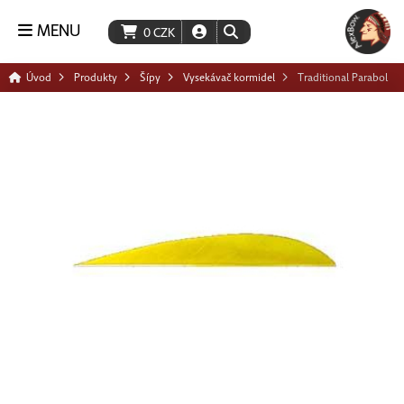
MENU
0
CZK
Úvod
Produkty
Šípy
Vysekávač kormidel
Traditional Parabol