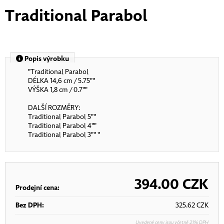
Traditional Parabol
Popis výrobku
"Traditional Parabol
DÉLKA 14,6 cm / 5.75""
VÝŠKA 1,8 cm / 0.7""
DALŠÍ ROZMĚRY:
Traditional Parabol 5""
Traditional Parabol 4""
Traditional Parabol 3"" "
394.00
CZK
Prodejní cena:
Bez DPH:
325.62
CZK
Uvedené ceny jsou včetně 21% DPH