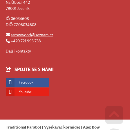
Na Úbočí 442
79001 Jeseník
IČ: 06034608
DIČ: CZ06034608
arrow.wood@seznam.cz
+420 721 993 738
Další kontakty
SPOJTE SE S NÁMI
Facebook
Youtube
Traditional Parabol | Vysekávač kormidel | Alex Bow