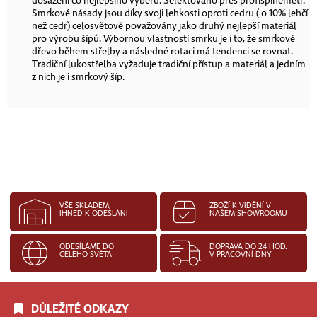
dosažení co nejlepšího výběru. Selektováno přes profispinemetr.
Smrkové násady jsou díky svoji lehkosti oproti cedru ( o 10% lehčí
než cedr) celosvětově považovány jako druhý nejlepší materiál
pro výrobu šípů. Výbornou vlastností smrku je i to, že smrkové
dřevo během střelby a následné rotaci má tendenci se rovnat.
Tradiční lukostřelba vyžaduje tradiční přístup a materiál a jedním
z nich je i smrkový šíp.
VŠE SKLADEM,
ZBOŽÍ K VIDĚNÍ V
IHNED K ODESLÁNÍ
NAŠEM SHOWROOMU
ODESÍLÁME DO
DOPRAVA DO 24 HOD.
CELÉHO SVĚTA
V PRACOVNÍ DNY
DŮLEŽITÉ ODKAZY