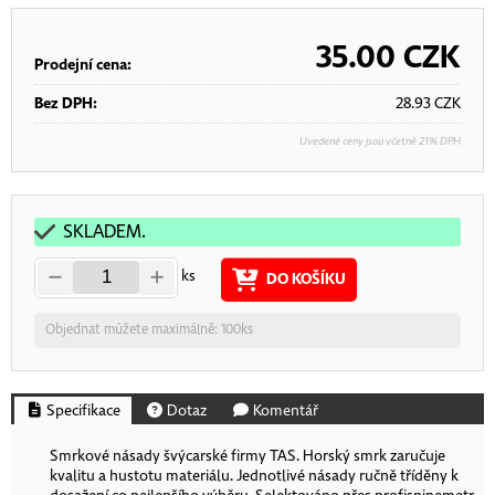
35.00
CZK
Prodejní cena:
Bez DPH:
28.93
CZK
Uvedené ceny jsou včetně 21% DPH
SKLADEM.
ks
DO KOŠÍKU
Objednat můžete maximálně: 100ks
Specifikace
Dotaz
Komentář
Smrkové násady švýcarské firmy TAS. Horský smrk zaručuje
kvalitu a hustotu materiálu. Jednotlivé násady ručně tříděny k