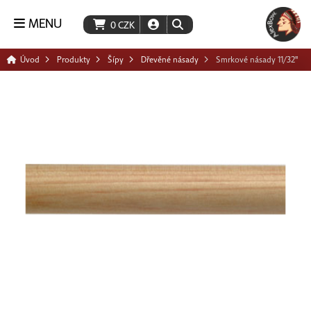
MENU
0
CZK
Úvod
Produkty
Šípy
Dřevěné násady
Smrkové násady 11/32"