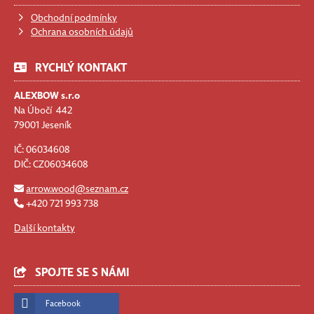
Obchodní podmínky
Ochrana osobních údajů
RYCHLÝ KONTAKT
ALEXBOW s.r.o
Na Úbočí 442
79001 Jeseník
IČ: 06034608
DIČ: CZ06034608
arrow.wood@seznam.cz
+420 721 993 738
Další kontakty
SPOJTE SE S NÁMI
Facebook