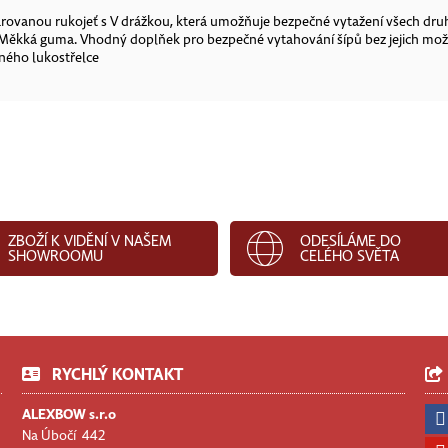
ovanou rukojeť s V drážkou, která umožňuje bezpečné vytažení všech druh
. Měkká guma. Vhodný doplňek pro bezpečné vytahování šípů bez jejich mož
ného lukostřelce
ZBOŽÍ K VIDĚNÍ V NAŠEM
ODESÍLÁME DO
SHOWROOMU
CELÉHO SVĚTA
RYCHLÝ KONTAKT
ALEXBOW s.r.o
Na Úbočí 442