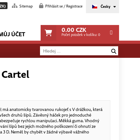
ZK)
Sitemap
Přihlásit se / Registrace
Česky
0.00
CZK
MŮJ ÚČET
Počet položek v košíku:
0
 Cartel
 má anatomicky tvarovanou rukojeť s V drážkou, která
všech druhů šípů. Závěsný háček pro jednoduché
 zabezpečuje rychlou manipulaci. Měkká guma. Vhodný
ání šípů bez jejich možného poškození či ohnutí ze
a 3 D. Neměl by chybět v žádné výbavě vážného