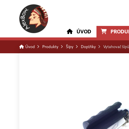
ÚVOD
PRODU
Úvod
Produkty
Šípy
Doplňky
Vytahovač šípů