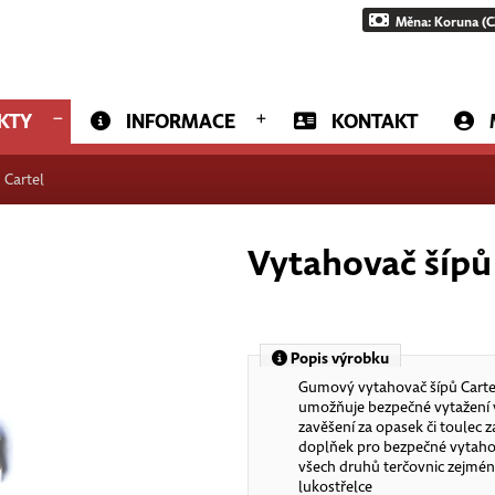
Měna: Koruna (C
KTY
INFORMACE
KONTAKT
 Cartel
Vytahovač šípů
Popis výrobku
Gumový vytahovač šípů Cartel
umožňuje bezpečné vytažení 
zavěšení za opasek či toulec
doplňek pro bezpečné vytahov
všech druhů terčovnic zejmén
lukostřelce