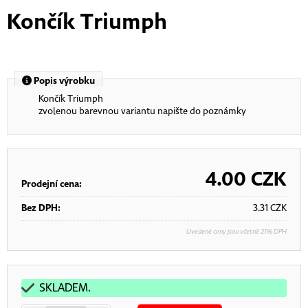
Končík Triumph
Popis výrobku
Končík Triumph
zvolenou barevnou variantu napište do poznámky
4.00
CZK
Prodejní cena:
Bez DPH:
3.31
CZK
Uvedené ceny jsou včetně 21% DPH
SKLADEM.