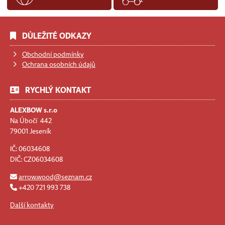
DŮLEŽITÉ ODKAZY
Obchodní podmínky
Ochrana osobních údajů
RYCHLÝ KONTAKT
ALEXBOW s.r.o
Na Úbočí 442
79001 Jeseník
IČ: 06034608
DIČ: CZ06034608
arrow.wood@seznam.cz
+420 721 993 738
Další kontakty