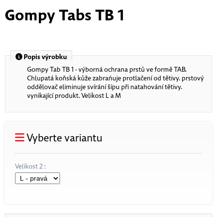
Gompy Tabs TB 1
Popis výrobku
Gompy Tab TB 1 - výborná ochrana prstů ve formě TAB.
Chlupatá koňská kůže zabrańuje protlačení od tětivy. prstový
oddělovač eliminuje svírání šípu při natahování tětivy.
vynikající produkt. Velikost L a M
Vyberte variantu
Velikost 2 :