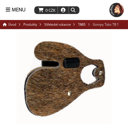
MENU
0
CZK
Úvod
Produkty
Střelecké rukavice
TABS
Gompy Tabs TB 1