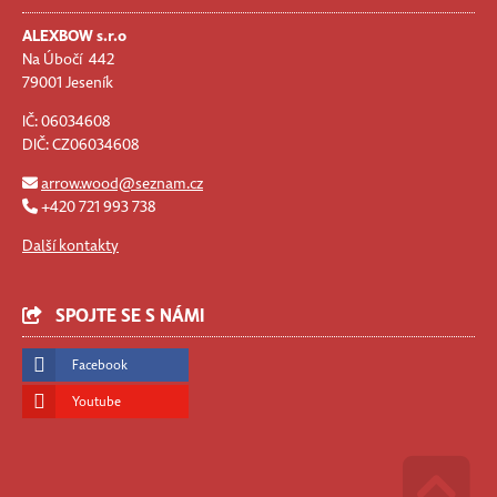
ALEXBOW s.r.o
Na Úbočí 442
79001 Jeseník
IČ: 06034608
DIČ: CZ06034608
arrow.wood@seznam.cz
+420 721 993 738
Další kontakty
SPOJTE SE S NÁMI
Facebook
Youtube