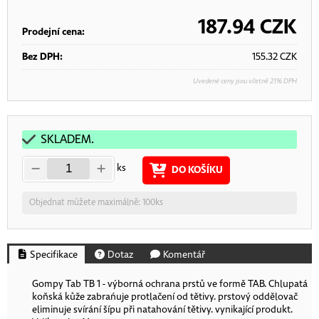
187.94
CZK
Prodejní cena:
Bez DPH:
155.32
CZK
Uvedené ceny jsou včetně 21% DPH
SKLADEM.
ks
DO KOŠÍKU
Objednat můžete maximálně: 100ks
Specifikace
Dotaz
Komentář
Gompy Tab TB 1 - výborná ochrana prstů ve formě TAB. Chlupatá
koňská kůže zabrańuje protlačení od tětivy. prstový oddělovač
eliminuje svírání šípu při natahování tětivy. vynikající produkt.