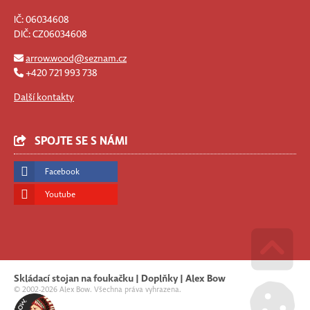
IČ: 06034608
DIČ: CZ06034608
arrow.wood@seznam.cz
+420 721 993 738
Další kontakty
SPOJTE SE S NÁMI
Facebook
Youtube
Go u
Skládací stojan na foukačku | Doplňky | Alex Bow
© 2002-2026 Alex Bow. Všechna práva vyhrazena.