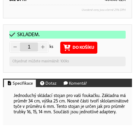
Uvedené ceny jsou včetně 21% DPH
SKLADEM.
ks
DO KOŠÍKU
Objednat můžete maximálně: 100ks
Specifikace
Dotaz
Komentář
Jednoduchý skládací stojan pro vaši foukačku. Základna má
průměr 34 cm, výška 25 cm. Nosné části tvoří sklolaminátové
tyče v průměru 6 mm. Tento stojan je určen jak pro průměr
trubky 16, 15, 14 mm. Součásti jsou jednotlivé adaptery.