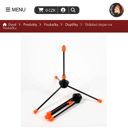
MENU
0
CZK
Úvod
Produkty
Foukačky
Doplňky
Skládací stojan na
foukačku