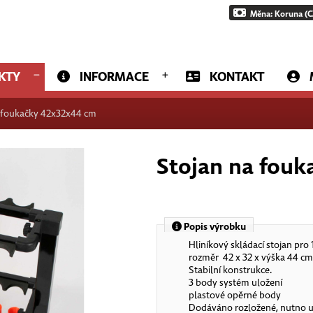
Měna: Koruna (C
KTY
INFORMACE
KONTAKT
 foukačky 42x32x44 cm
Stojan na fou
Popis výrobku
Hliníkový skládací stojan pro
rozměr 42 x 32 x výška 44 c
Stabilní konstrukce.
3 body systém uložení
plastové opěrné body
Dodáváno rozložené, nutno 