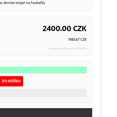
je, domácí stojan na foukačky
2400.00
CZK
1983.47
CZK
Uvedené ceny jsou včetně 21% DPH
DO KOŠÍKU