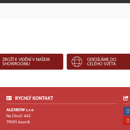
ZBOŽÍ K VIDĚNÍ V NAŠEM
ODESÍLÁME DO
SHOWROOMU
CELÉHO SVĚTA
RYCHLÝ KONTAKT
ALEXBOW s.r.o
Na Úbočí 442
79001 Jeseník