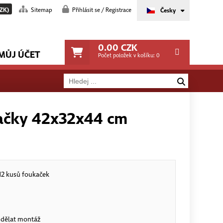
ZK)
Sitemap
Přihlásit se / Registrace
Česky
0.00
CZK
MŮJ ÚČET
Počet položek v košíku:
0
kačky 42x32x44 cm
 12 kusů foukaček
m
udělat montáž