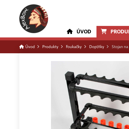
ÚVOD
PRODU
Úvod
Produkty
Foukačky
Doplňky
Stojan na