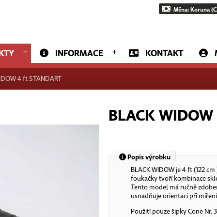
Měna: Koruna (C
KTY
INFORMACE
KONTAKT
IDOW 4 ft STANDART
BLACK WIDOW 
Popis výrobku
BLACK WIDOW je 4 ft (122 cm 
foukačky tvoří kombinace sk
Tento model má ručně zdobený 
usnadňuje orientaci při míře
Použití pouze šipky Cone Nr. 