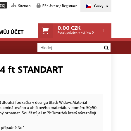
ZK)
Sitemap
Přihlásit se / Registrace
Česky
0.00
CZK
MŮJ ÚČET
Počet položek v košíku:
0
4 ft STANDART
) dlouhá foukačka v desngu Black Widow. Materiál
lolaminátového a uhlíkového materiálu v poměru 50/50.
ornamet. Součástí je i mířící kroužek který výrazněnjí
ní
3 případně Nr. 1