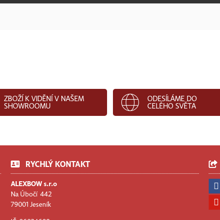
ZBOŽÍ K VIDĚNÍ V NAŠEM
ODESÍLÁME DO
SHOWROOMU
CELÉHO SVĚTA
RYCHLÝ KONTAKT
ALEXBOW s.r.o
Na Úbočí 442
79001 Jeseník