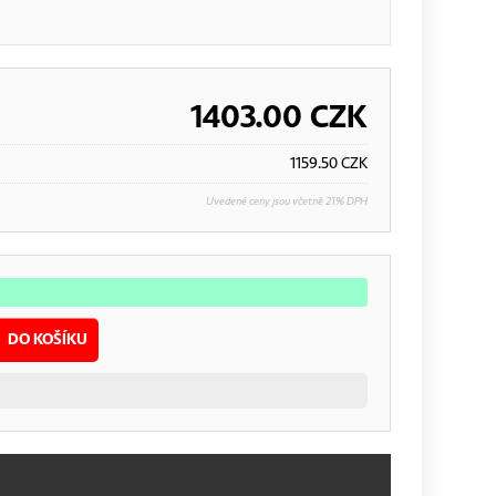
1403.00
CZK
1159.50
CZK
Uvedené ceny jsou včetně 21% DPH
DO KOŠÍKU