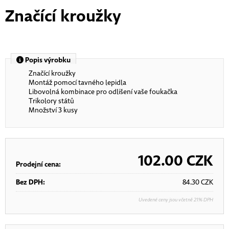
Značící kroužky
Popis výrobku
Značící kroužky
Montáž pomocí tavného lepidla
Libovolná kombinace pro odlišení vaše foukačka
Trikolory států
Množství 3 kusy
102.00
CZK
Prodejní cena:
Bez DPH:
84.30
CZK
Uvedené ceny jsou včetně 21% DPH