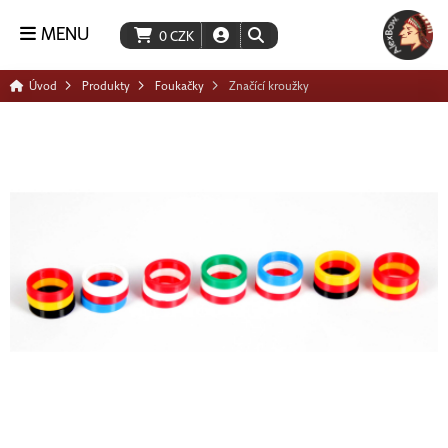
MENU
0
CZK
Úvod
Produkty
Foukačky
Značící kroužky