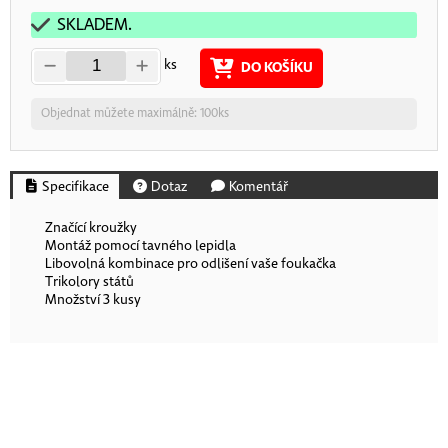
SKLADEM.
ks
DO KOŠÍKU
Objednat můžete maximálně: 100ks
Specifikace
Dotaz
Komentář
Značící kroužky
Montáž pomocí tavného lepidla
Libovolná kombinace pro odlišení vaše foukačka
Trikolory států
Množství 3 kusy