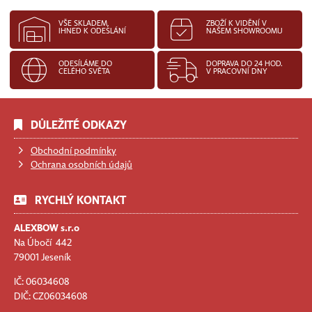
VŠE SKLADEM,
ZBOŽÍ K VIDĚNÍ V
IHNED K ODESLÁNÍ
NAŠEM SHOWROOMU
ODESÍLÁME DO
DOPRAVA DO 24 HOD.
CELÉHO SVĚTA
V PRACOVNÍ DNY
DŮLEŽITÉ ODKAZY
Obchodní podmínky
Ochrana osobních údajů
RYCHLÝ KONTAKT
ALEXBOW s.r.o
Na Úbočí 442
79001 Jeseník
IČ: 06034608
DIČ: CZ06034608