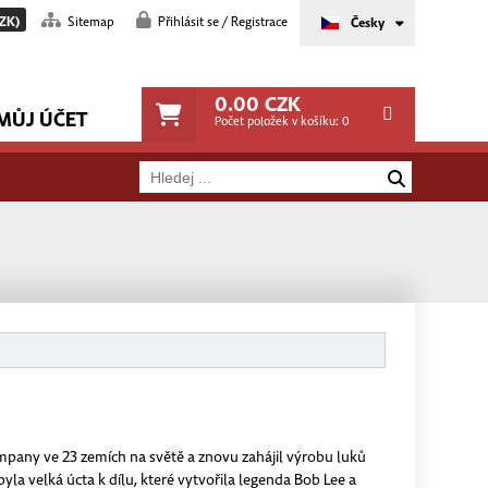
ZK)
Sitemap
Přihlásit se / Registrace
Česky
0.00
CZK
MŮJ ÚČET
Počet položek v košíku:
0
mpany ve 23 zemích na světě a znovu zahájil výrobu luků
la velká úcta k dílu, které vytvořila legenda Bob Lee a