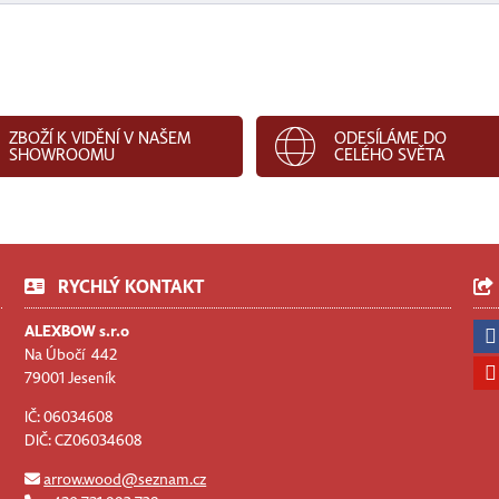
ZBOŽÍ K VIDĚNÍ V NAŠEM
ODESÍLÁME DO
SHOWROOMU
CELÉHO SVĚTA
RYCHLÝ KONTAKT
ALEXBOW s.r.o
Na Úbočí 442
79001 Jeseník
IČ: 06034608
DIČ: CZ06034608
arrow.wood@seznam.cz