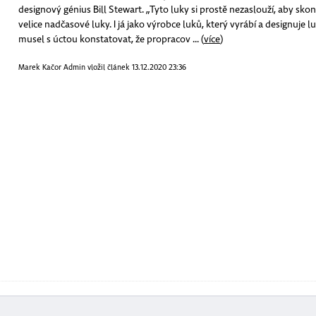
designový génius Bill Stewart. „Tyto luky si prostě nezaslouží, aby skon
velice nadčasové luky. I já jako výrobce luků, který vyrábí a designuje
musel s úctou konstatovat, že propracov
... (
více
)
Marek Kačor Admin vložil článek 13.12.2020 23:36