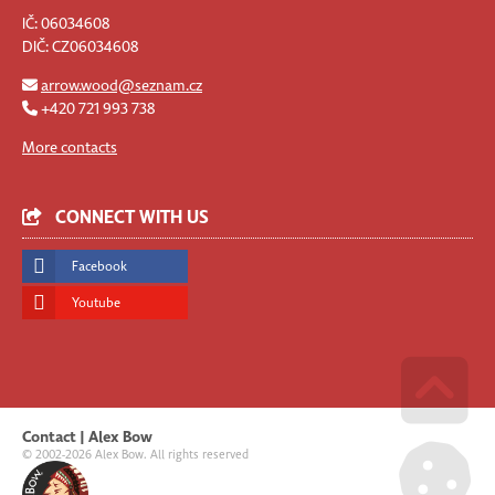
IČ: 06034608
DIČ: CZ06034608
arrow.wood@seznam.cz
+420 721 993 738
More contacts
CONNECT WITH US
Facebook
Youtube
Go u
Contact | Alex Bow
© 2002-2026 Alex Bow. All rights reserved