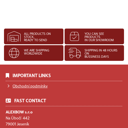
ALL PRODUCTS ON
YOU CAN SEE
STOCK,
PRODUCTS
READY TO SEND
IN OUR SHOWROOM
WE ARE SHIPPING
SHIPPING IN 48 HOURS
WORLDWIDE
ON
BUSSINESS DAYS
IMPORTANT LINKS
Obchodní podmínky
FAST CONTACT
ALEXBOW s.r.o
Na Úbočí 442
79001 Jeseník