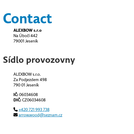
Contact
ALEXBOW s.r.o
Na Úbočí 442
79001 Jeseník
Sídlo provozovny
ALEXBOW s.r.o.
Za Podjezdem 498
790 01 Jeseník
IČ:
06034608
DIČ:
CZ06034608
+420 721 993 738
arrow.wood@seznam.cz